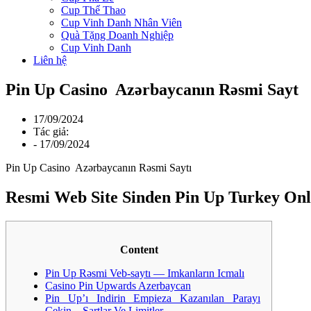
Cup Thể Thao
Cup Vinh Danh Nhân Viên
Quà Tặng Doanh Nghiệp
Cup Vinh Danh
Liên hệ
Pin Up Casino ️ Azərbaycanın Rəsmi Sayt
17/09/2024
Tác giả:
- 17/09/2024
Pin Up Casino ️ Azərbaycanın Rəsmi Saytı
Resmi Web Site Sinden Pin Up Turkey Onli
Content
Pin Up Rəsmi Veb-saytı — Imkanların Icmalı
Casino Pin Upwards Azerbaycan
Pin Up’ı Indirin Empieza Kazanılan Parayı
Çekin – Şartlar Ve Limitler