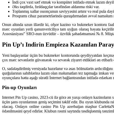
İndi çox vaxt sərf etmək və kompüter istifadə etmək lazım deyil
Əks təqdirdə, fırıldaqçılar tərəfindən aldanma riski var.
Toplanmış xallar ouonçunun səviyyəsini artırır və real pula dəyiş
Proqramı cihaz parametrlərində quraşdırmadan əvvəl naməlum m
Onun altında uzun illərdir ki, ofşor kazino və bukmeker kontoru fəa
mərc oyunları yerli qanunvericiliyə tam uyğun olaraq həyata keçirili
Assosiasiyası” SRO-nun üzvüdür – üzvlük şəhadətnaməsi № 8. Müştəri
Pin Up’ı Indirin Empieza Kazanılan Parayı
Yeni başlayanlar üçün bu bukmeker kontorunda qeydiyyatdan keçməyə d
çox mərc sevənlərin güvənərək və sevərək ziyaret etdikləri ən etibarl
O, sadələşdirilmiş versiyada hazırlanır və əsas bölmələrin ardıcıllığını 
qurğularının sahiblərinə lazım olan məlumatları tez tapmağa imkan ver
oyunçulara hətta aşağı sürətli İnternet bağlantısından istifadə edərkə
Pin-up Oyunları
Internet Pin Up casino, 2023-cü ilə görə ən yaxşı onlayn kazinoların 
üçün şans oyunlarının geniş seçimini təklif edir. Bu oyun klubunda 
olacaq. Onlayn online casino Pin Up azerbaijan məşhur CarlettaNV 
ödənilməsini qeyd edirlər. Klubun rəsmi saytında təsdiqlənmiş tənzim