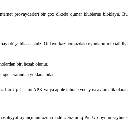
nternet provayderləri bir çox ölkədə qumar klublarını bloklayır. Bu
i başa düşə biləcəksiniz. Onlayn kazinomuzdakı oyunların müxtəlifliyi
olardan biri hesab olunur.
nğıc tərəfindən yüklənə bilər.
iz. Pin Up Casino APK və ya apple iphone versiyası avtomatik olaraq
məsuliyyət oyunçunun özünə aiddir. Siz artıq Pin-Up oyunu saytında