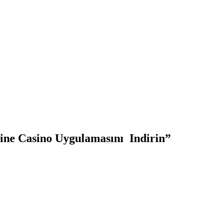
ne Casino Uygulamasını ️ Indirin”