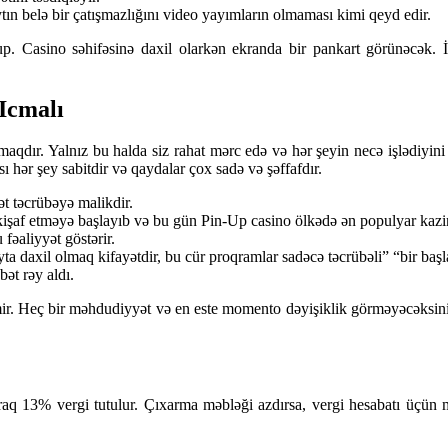
n belə bir çatışmazlığını video yayımların olmaması kimi qeyd edir.
p. Casino səhifəsinə daxil olarkən ekranda bir pankart görünəcək. İ
Icmalı
maqdır. Yalnız bu halda siz rahat mərc edə və hər şeyin necə işlədiyin
 hər şey sabitdir və qaydalar çox sadə və şəffafdır.
t təcrübəyə malikdir.
işaf etməyə başlayıb və bu gün Pin-Up casino ölkədə ən populyar kazin
fəaliyyət göstərir.
 daxil olmaq kifayətdir, bu cür proqramlar sadəcə təcrübəli” “bir başla
ət rəy aldı.
mir. Heç bir məhdudiyyət və en este momento dəyişiklik görməyəcəksin
aq 13% vergi tutulur. Çıxarma məbləği azdırsa, vergi hesabatı üçün 