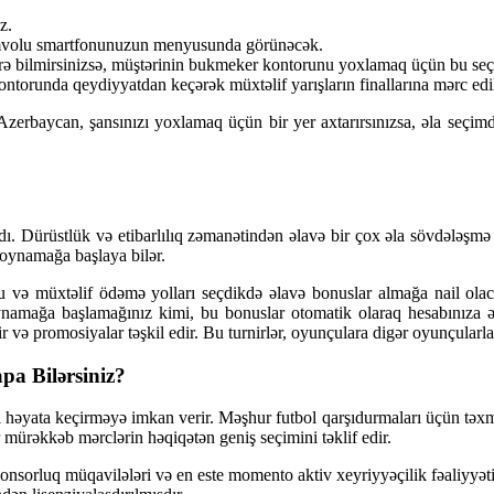
z.
simvolu smartfonunuzun menyusunda görünəcək.
ə bilmirsinizsə, müştərinin bukmeker kontorunu yoxlamaq üçün bu seç
torunda qeydiyyatdan keçərək müxtəlif yarışların finallarına mərc edilə
baycan, şansınızı yoxlamaq üçün bir yer axtarırsınızsa, əla seçimdir.
. Dürüstlük və etibarlılıq zəmanətindən əlavə bir çox əla sövdələşmə 
 oynamağa başlaya bilər.
u və müxtəlif ödəmə yolları seçdikdə əlavə bonuslar almağa nail ola
namağa başlamağınız kimi, bu bonuslar otomatik olaraq hesabınıza ə
nir və promosiyalar təşkil edir. Bu turnirlər, oyunçulara digər oyunçul
a Bilərsiniz?
nı həyata keçirməyə imkan verir. Məşhur futbol qarşıdurmaları üçün təx
rəkkəb mərclərin həqiqətən geniş seçimini təklif edir.
nsorluq müqavilələri və en este momento aktiv xeyriyyəçilik fəaliyyəti 