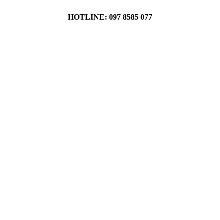
HOTLINE: 097 8585 077