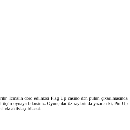
lır. İcmalın dərc edilməsi Flag Up casino-dən pulun çıxarılmasında
l üçün oynaya bilərsiniz. Oyunçular öz rəylərində yazırlar ki, Pin Up
ində aktivləşdiriləcək.