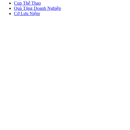
Cup Thể Thao
Quà Tặng Doanh Nghiệp
Cờ Lưu Niệm