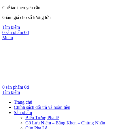
Chế tác theo yêu cầu
Giảm giá cho số lượng lớn
Tìm kiếm
0
sản phẩm
0
₫
Menu
0
sản phẩm
0
₫
Tìm kiếm
Trang chủ
Chính sách đổi trả và hoàn tiền
Sản phẩm
Biểu Trưng Pha lê
Cờ Lưu Niệm – Bằng Khen – Chứng Nhận
Cúp Pha Lê