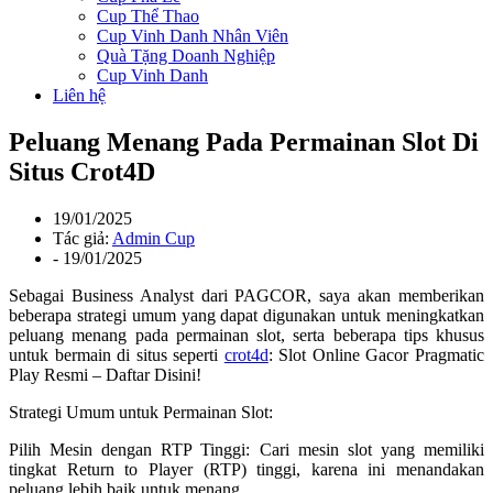
Cup Thể Thao
Cup Vinh Danh Nhân Viên
Quà Tặng Doanh Nghiệp
Cup Vinh Danh
Liên hệ
Peluang Menang Pada Permainan Slot Di
Situs Crot4D
19/01/2025
Tác giả:
Admin Cup
- 19/01/2025
Sebagai Business Analyst dari PAGCOR, saya akan memberikan
beberapa strategi umum yang dapat digunakan untuk meningkatkan
peluang menang pada permainan slot, serta beberapa tips khusus
untuk bermain di situs seperti
crot4d
: Slot Online Gacor Pragmatic
Play Resmi – Daftar Disini!
Strategi Umum untuk Permainan Slot:
Pilih Mesin dengan RTP Tinggi: Cari mesin slot yang memiliki
tingkat Return to Player (RTP) tinggi, karena ini menandakan
peluang lebih baik untuk menang.