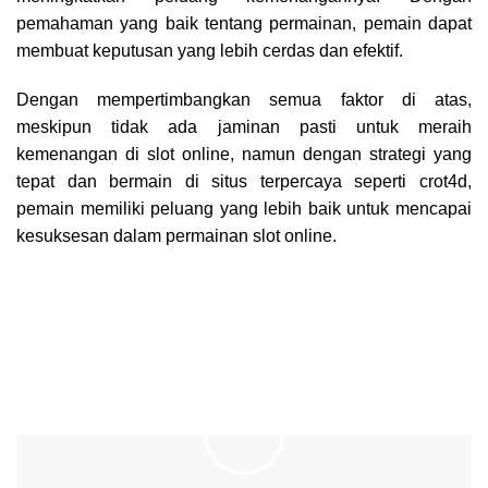
pemahaman yang baik tentang permainan, pemain dapat
membuat keputusan yang lebih cerdas dan efektif.
Dengan mempertimbangkan semua faktor di atas,
meskipun tidak ada jaminan pasti untuk meraih
kemenangan di slot online, namun dengan strategi yang
tepat dan bermain di situs terpercaya seperti
crot4d
,
pemain memiliki peluang yang lebih baik untuk mencapai
kesuksesan dalam permainan slot online.