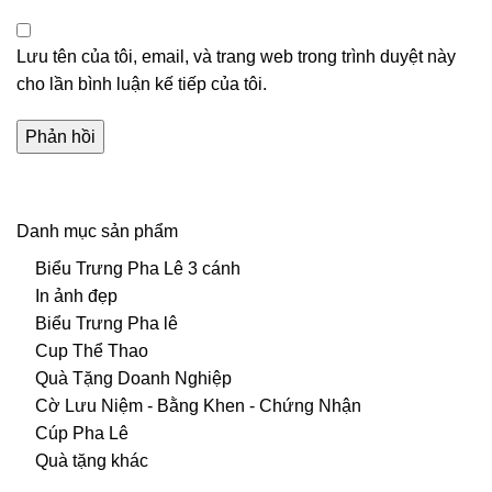
Lưu tên của tôi, email, và trang web trong trình duyệt này
cho lần bình luận kế tiếp của tôi.
Danh mục sản phẩm
Biểu Trưng Pha Lê 3 cánh
In ảnh đẹp
Biểu Trưng Pha lê
Cup Thể Thao
Quà Tặng Doanh Nghiệp
Cờ Lưu Niệm - Bằng Khen - Chứng Nhận
Cúp Pha Lê
Quà tặng khác