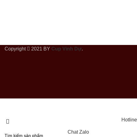
Copyright
2021 BY
Cup Vinh Dự
.
Hotline
Chat Zalo