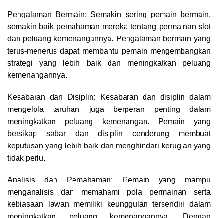
Pengalaman Bermain: Semakin sering pemain bermain,
semakin baik pemahaman mereka tentang permainan slot
dan peluang kemenangannya. Pengalaman bermain yang
terus-menerus dapat membantu pemain mengembangkan
strategi yang lebih baik dan meningkatkan peluang
kemenangannya.
Kesabaran dan Disiplin: Kesabaran dan disiplin dalam
mengelola taruhan juga berperan penting dalam
meningkatkan peluang kemenangan. Pemain yang
bersikap sabar dan disiplin cenderung membuat
keputusan yang lebih baik dan menghindari kerugian yang
tidak perlu.
Analisis dan Pemahaman: Pemain yang mampu
menganalisis dan memahami pola permainan serta
kebiasaan lawan memiliki keunggulan tersendiri dalam
meningkatkan peluang kemenangannya. Dengan