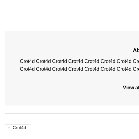
A
Crot4d
Crot4d
Crot4d
Crot4d
Crot4d
Crot4d
Crot4d
Cr
Crot4d
Crot4d
Crot4d
Crot4d
Crot4d
Crot4d
Crot4d
Cr
View a
Crot4d