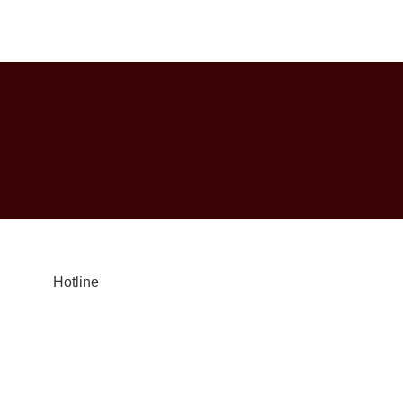
Hotline