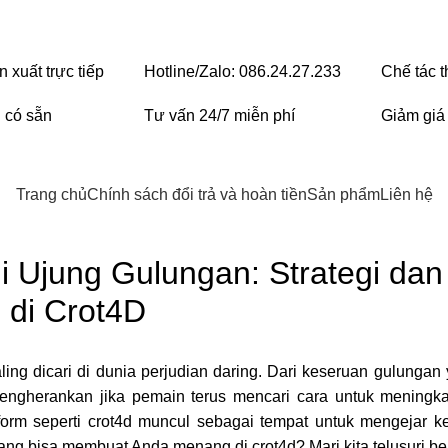
 xuất trực tiếp
Hotline/Zalo: 086.24.27.233
Chế tác 
 có sẵn
Tư vấn 24/7 miễn phí
Giảm giá
Trang chủ
Chính sách đổi trả và hoàn tiền
Sản phẩm
Liên hệ
Ujung Gulungan: Strategi dan
 di Crot4D
ling dicari di dunia perjudian daring. Dari keseruan gulungan
engherankan jika pemain terus mencari cara untuk meningk
form seperti
crot4d
muncul sebagai tempat untuk mengejar ke
 yang bisa membuat Anda menang di
crot4d
? Mari kita telusuri b