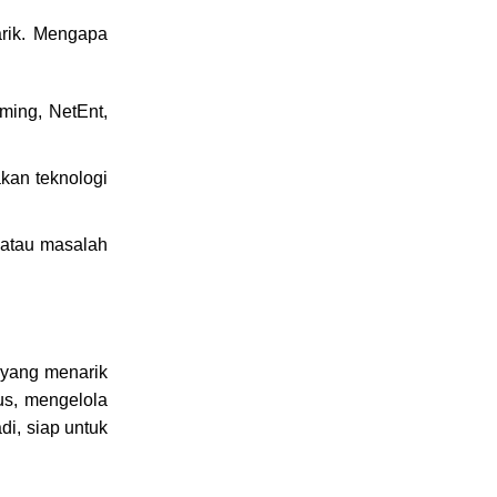
arik. Mengapa
ming, NetEnt,
an teknologi
atau masalah
yang menarik
us, mengelola
i, siap untuk