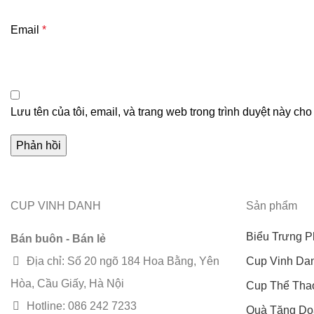
Email
*
Lưu tên của tôi, email, và trang web trong trình duyệt này cho 
CUP VINH DANH
Sản phẩm
Biểu Trưng P
Bán buôn - Bán lẻ
Địa chỉ: Số 20 ngõ 184 Hoa Bằng, Yên
Cup Vinh Da
Hòa, Cầu Giấy, Hà Nội
Cup Thể Tha
Hotline: 086 242 7233
Quà Tặng Do