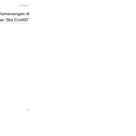
Older
 Kemenangan di
an Slot Crot4D”