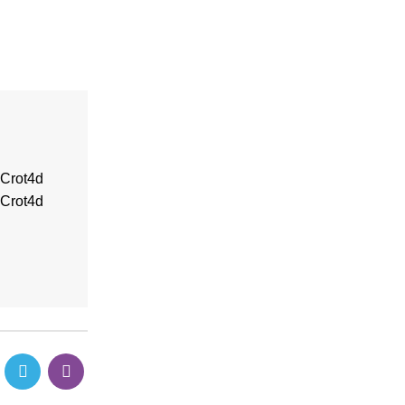
Crot4d
Crot4d