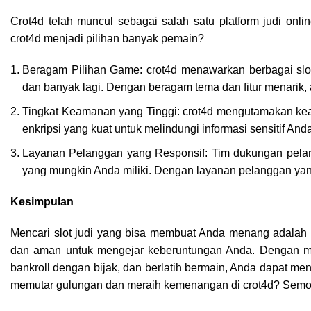
Crot4d
telah muncul sebagai salah satu platform judi onl
crot4d
menjadi pilihan banyak pemain?
Beragam Pilihan Game:
crot4d
menawarkan berbagai slot
dan banyak lagi. Dengan beragam tema dan fitur menarik,
Tingkat Keamanan yang Tinggi:
crot4d
mengutamakan keam
enkripsi yang kuat untuk melindungi informasi sensitif And
Layanan Pelanggan yang Responsif: Tim dukungan pel
yang mungkin Anda miliki. Dengan layanan pelanggan yang
Kesimpulan
Mencari slot judi yang bisa membuat Anda menang adalah
dan aman untuk mengejar keberuntungan Anda. Dengan mem
bankroll dengan bijak, dan berlatih bermain, Anda dapat m
memutar gulungan dan meraih kemenangan di
crot4d
? Semog