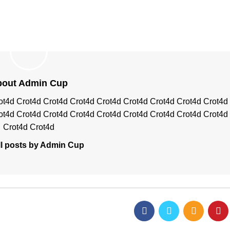
bout Admin Cup
ot4d
Crot4d
Crot4d
Crot4d
Crot4d
Crot4d
Crot4d
Crot4d
Crot4d
ot4d
Crot4d
Crot4d
Crot4d
Crot4d
Crot4d
Crot4d
Crot4d
Crot4d
Crot4d
Crot4d
ll posts by Admin Cup