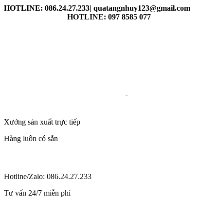
HOTLINE: 086.24.27.233| quatangnhuy123@gmail.com
HOTLINE: 097 8585 077
Xưởng sản xuất trực tiếp
Hàng luôn có sẵn
Hotline/Zalo: 086.24.27.233
Tư vấn 24/7 miễn phí