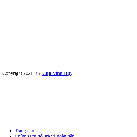
Copyright
2021 BY
Cup Vinh Dự
.
Trang chủ
Chính sách đổi trả và hoàn tiền