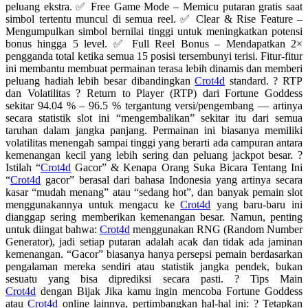
peluang ekstra. ✅ Free Game Mode – Memicu putaran gratis saat
simbol tertentu muncul di semua reel. ✅ Clear & Rise Feature –
Mengumpulkan simbol bernilai tinggi untuk meningkatkan potensi
bonus hingga 5 level. ✅ Full Reel Bonus – Mendapatkan 2×
pengganda total ketika semua 15 posisi tersembunyi terisi. Fitur-fitur
ini membantu membuat permainan terasa lebih dinamis dan memberi
peluang hadiah lebih besar dibandingkan
Crot4d
standard. ? RTP
dan Volatilitas ? Return to Player (RTP) dari Fortune Goddess
sekitar 94.04 % – 96.5 % tergantung versi/pengembang — artinya
secara statistik slot ini “mengembalikan” sekitar itu dari semua
taruhan dalam jangka panjang. Permainan ini biasanya memiliki
volatilitas menengah sampai tinggi yang berarti ada campuran antara
kemenangan kecil yang lebih sering dan peluang jackpot besar. ?
Istilah “
Crot4d
Gacor” & Kenapa Orang Suka Bicara Tentang Ini
“
Crot4d
gacor” berasal dari bahasa Indonesia yang artinya secara
kasar “mudah menang” atau “sedang hot”, dan banyak pemain slot
menggunakannya untuk mengacu ke
Crot4d
yang baru-baru ini
dianggap sering memberikan kemenangan besar. Namun, penting
untuk diingat bahwa:
Crot4d
menggunakan RNG (Random Number
Generator), jadi setiap putaran adalah acak dan tidak ada jaminan
kemenangan. “Gacor” biasanya hanya persepsi pemain berdasarkan
pengalaman mereka sendiri atau statistik jangka pendek, bukan
sesuatu yang bisa diprediksi secara pasti. ? Tips Main
Crot4d
dengan Bijak Jika kamu ingin mencoba Fortune Goddess
atau
Crot4d
online lainnya, pertimbangkan hal-hal ini: ? Tetapkan