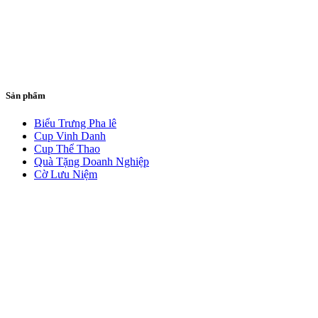
Sản phẩm
Biểu Trưng Pha lê
Cup Vinh Danh
Cup Thể Thao
Quà Tặng Doanh Nghiệp
Cờ Lưu Niệm