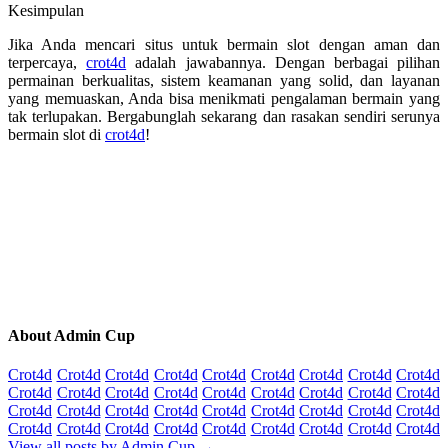
Kesimpulan
Jika Anda mencari situs untuk bermain slot dengan aman dan
terpercaya,
crot4d
adalah jawabannya. Dengan berbagai pilihan
permainan berkualitas, sistem keamanan yang solid, dan layanan
yang memuaskan, Anda bisa menikmati pengalaman bermain yang
tak terlupakan. Bergabunglah sekarang dan rasakan sendiri serunya
bermain slot di
crot4d
!
About Admin Cup
Crot4d
Crot4d
Crot4d
Crot4d
Crot4d
Crot4d
Crot4d
Crot4d
Crot4d
Crot4d
Crot4d
Crot4d
Crot4d
Crot4d
Crot4d
Crot4d
Crot4d
Crot4d
Crot4d
Crot4d
Crot4d
Crot4d
Crot4d
Crot4d
Crot4d
Crot4d
Crot4d
Crot4d
Crot4d
Crot4d
Crot4d
Crot4d
Crot4d
Crot4d
Crot4d
Crot4d
View all posts by Admin Cup
→