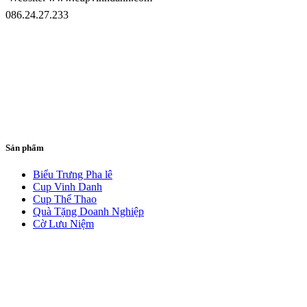
086.24.27.233
Sản phẩm
Biểu Trưng Pha lê
Cup Vinh Danh
Cup Thể Thao
Quà Tặng Doanh Nghiệp
Cờ Lưu Niệm