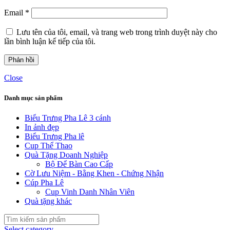
Email
*
Lưu tên của tôi, email, và trang web trong trình duyệt này cho
lần bình luận kế tiếp của tôi.
Close
Danh mục sản phẩm
Biểu Trưng Pha Lê 3 cánh
In ảnh đẹp
Biểu Trưng Pha lê
Cup Thể Thao
Quà Tặng Doanh Nghiệp
Bộ Để Bàn Cao Cấp
Cờ Lưu Niệm - Bằng Khen - Chứng Nhận
Cúp Pha Lê
Cup Vinh Danh Nhân Viên
Quà tặng khác
Select category