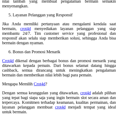
nilai tambah yang membuat pengalaman bermain semakin
menyenangkan.
Layanan Pelanggan yang Responsif
Jika Anda memiliki pertanyaan atau mengalami kendala saat
bermain,
crot4d
menyediakan layanan pelanggan yang siap
membantu 24/7. Tim customer service yang profesional dan
responsif akan selalu siap memberikan solusi, sehingga Anda bisa
bermain dengan nyaman.
Bonus dan Promosi Menarik
Crot4d
dikenal dengan berbagai bonus dan promosi menarik yang
ditawarkan kepada pemain. Dari bonus selamat datang hingga
cashback, semua dirancang untuk meningkatkan pengalaman
bermain dan memberikan nilai lebih bagi para pemain.
Mengapa Memilih
Crot4d
?
Dengan semua keunggulan yang ditawarkan,
crot4d
adalah pilihan
yang tepat bagi siapa saja yang ingin bermain slot secara aman dan
terpercaya. Komitmen terhadap keamanan, kualitas permainan, dan
layanan pelanggan membuat
crot4d
menjadi tempat yang ideal
untuk bermain.