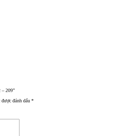
c – 209”
c được đánh dấu
*