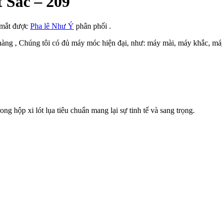
 Sắc – 209
t mắt được
Pha lê Như Ý
phân phối .
h hàng , Chúng tôi có đủ máy móc hiện đại, như: máy mài, máy khắc, 
g hộp xi lót lụa tiêu chuẩn mang lại sự tinh tế và sang trọng.