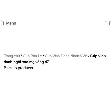
HOTLINE: 097 8585 077
0
Menu
Trang chủ
/
Cúp Pha Lê
/
Cup Vinh Danh Nhân Viên
/
Cúp vinh
danh ngôi sao mạ vàng 47
Back to products
Xem ảnh lớn