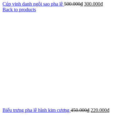
Cúp vinh danh ngôi sao pha lê
500.000
₫
300.000
₫
Back to products
Biểu trưng pha lê hình kim cương
450.000
₫
220.000
₫
-44%
Xem ảnh lớn