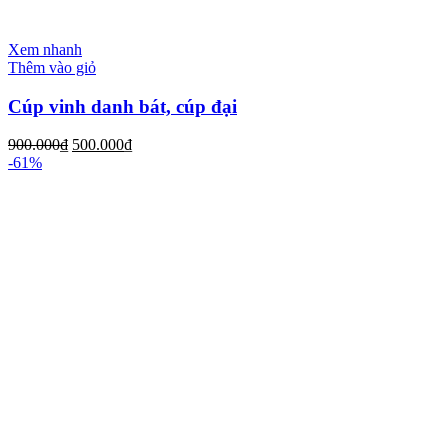
Xem nhanh
Thêm vào giỏ
Cúp vinh danh bát, cúp đại
900.000
₫
500.000
₫
-61%