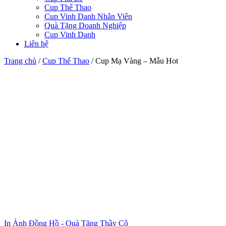
Cup Thể Thao
Cup Vinh Danh Nhân Viên
Quà Tặng Doanh Nghiệp
Cup Vinh Danh
Liên hệ
Trang chủ
/
Cup Thể Thao
/
Cup Mạ Vàng – Mẫu Hot
In Ảnh Đồng Hồ - Quà Tặng Thầy Cô