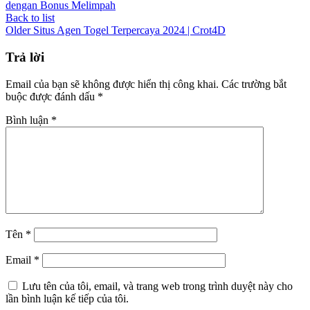
dengan Bonus Melimpah
Back to list
Older
Situs Agen Togel Terpercaya 2024 | Crot4D
Trả lời
Email của bạn sẽ không được hiển thị công khai.
Các trường bắt
buộc được đánh dấu
*
Bình luận
*
Tên
*
Email
*
Lưu tên của tôi, email, và trang web trong trình duyệt này cho
lần bình luận kế tiếp của tôi.