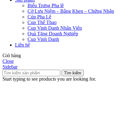
Biểu Trưng Pha lê
Cờ Lưu Niệm – Bằng Khen – Chứng Nhận
Cúp Pha Lê
Cup Thể Thao
Cup Vinh Danh Nhân Viên
Quà Tặng Doanh Nghiệp
Cup Vinh Danh
Liên hệ
Giỏ hàng
Close
Sidebar
Tìm kiếm
Start typing to see products you are looking for.