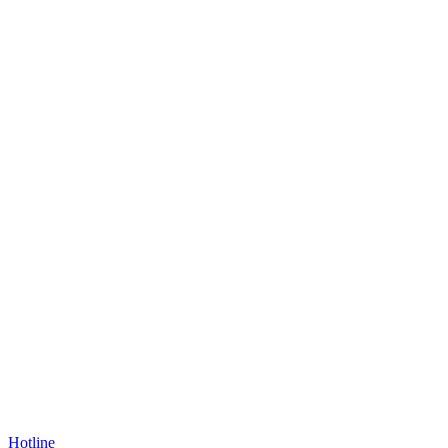
Hotline