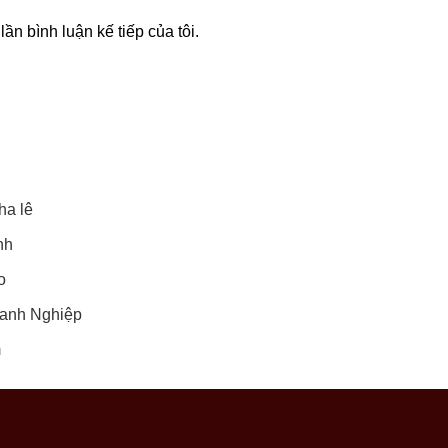
lần bình luận kế tiếp của tôi.
ha lê
nh
o
anh Nghiệp
m