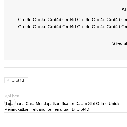
A
Crot4d
Crot4d
Crot4d
Crot4d
Crot4d
Crot4d
Crot4d
Cr
Crot4d
Crot4d
Crot4d
Crot4d
Crot4d
Crot4d
Crot4d
Cr
View a
Crot4d
Mới hơn
Bagaimana Cara Mendapatkan Scatter Dalam Slot Online Untuk
Meningkatkan Peluang Kemenangan Di Crot4D