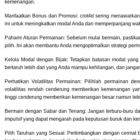
kemenangan.
Manfaatkan Bonus dan Promosi:
crot4d
sering menawarkan 
ini untuk meningkatkan modal Anda dan memperpanjang wak
Pahami Aturan Permainan: Sebelum mulai bermain, pastikan
pilih. Ini akan membantu Anda mengoptimalkan strategi per
Kelola Modal dengan Bijak: Tetapkan batasan modal yang 
bertaruh lebih dari yang Anda mampu kehilangan, dan janga
Perhatikan Volatilitas Permainan: Pilihlah permainan d
volatilitas rendah cenderung memberikan kemenangan yang
tinggi cenderung memberikan kemenangan besar namun lebi
Bermain dengan Sabar dan Tenang: Jangan terburu-buru dal
impulsif yang dapat mengarah pada keputusan buruk dan ker
Pilih Taruhan yang Sesuai: Pertimbangkan dengan cermat 