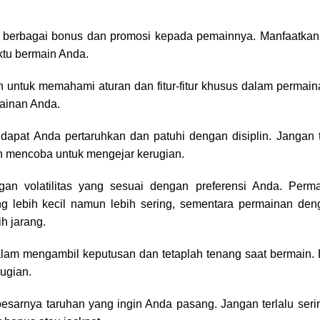
berbagai bonus dan promosi kepada pemainnya. Manfaatkan
tu bermain Anda.
 untuk memahami aturan dan fitur-fitur khusus dalam permai
mainan Anda.
dapat Anda pertaruhkan dan patuhi dengan disiplin. Jangan 
n mencoba untuk mengejar kerugian.
engan volatilitas yang sesuai dengan preferensi Anda. Per
 lebih kecil namun lebih sering, sementara permainan denga
h jarang.
am mengambil keputusan dan tetaplah tenang saat bermain. H
ugian.
besarnya taruhan yang ingin Anda pasang. Jangan terlalu se