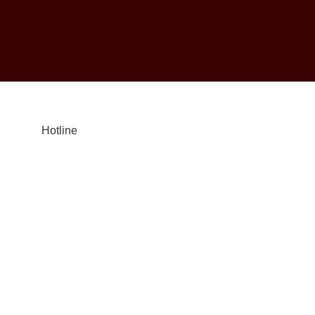
Hotline