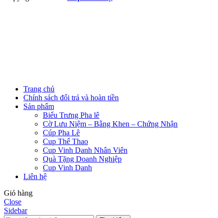
Trang chủ
Chính sách đổi trả và hoàn tiền
Sản phẩm
Biểu Trưng Pha lê
Cờ Lưu Niệm – Bằng Khen – Chứng Nhận
Cúp Pha Lê
Cup Thể Thao
Cup Vinh Danh Nhân Viên
Quà Tặng Doanh Nghiệp
Cup Vinh Danh
Liên hệ
Giỏ hàng
Close
Sidebar