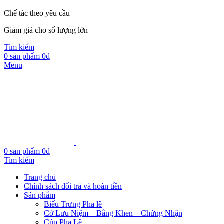
Chế tác theo yêu cầu
Giảm giá cho số lượng lớn
Tìm kiếm
0
sản phẩm
0
₫
Menu
0
sản phẩm
0
₫
Tìm kiếm
Trang chủ
Chính sách đổi trả và hoàn tiền
Sản phẩm
Biểu Trưng Pha lê
Cờ Lưu Niệm – Bằng Khen – Chứng Nhận
Cúp Pha Lê