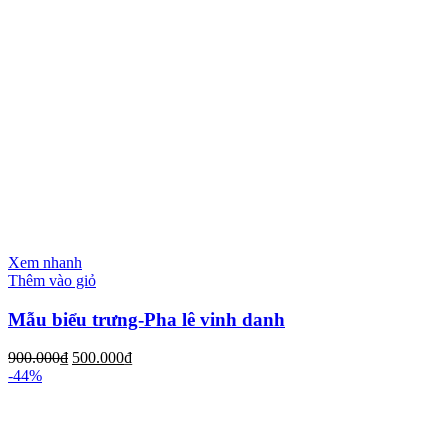
Xem nhanh
Thêm vào giỏ
Mẫu biểu trưng-Pha lê vinh danh
900.000
₫
500.000
₫
-44%