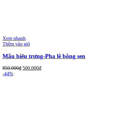
Xem nhanh
Thêm vào giỏ
Mẫu biểu trưng-Pha lê bông sen
850.000
₫
500.000
₫
-44%