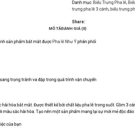
Danh mục:
Biểu Trưng Pha lê
,
Biể
trưng pha lê 3 cánh
,
biểu trưng ph
Share:
MÔ TẢ
ĐÁNH GIÁ (0)
 hình sản phẩm bắt mắt được
Pha lê Như Ý
phân phối
 sang trọng tránh va đập trong quá trình vận chuyển
ài hòa bắt mắt. Được thiết kế bởi chất liệu pha lê trong suốt. Gồm 3 cá
p với màu sắc hài hòa. Tạo nên một sản phẩm mang lại sự mới mẻ độc đá
iệc của bạn