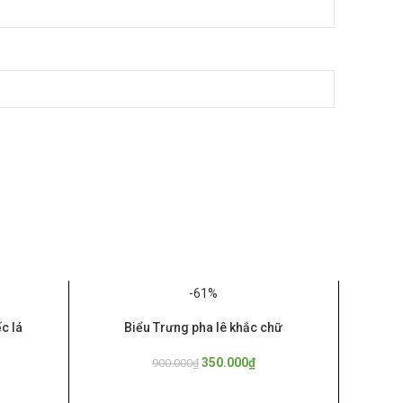
-61%
c lá
Biểu Trưng pha lê khắc chữ
THÊM VÀO GIỎ
350.000
₫
900.000
₫