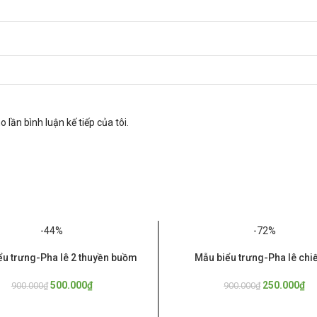
 lần bình luận kế tiếp của tôi.
-44%
-72%
ểu trưng-Pha lê 2 thuyền buồm
Mẫu biểu trưng-Pha lê chiế
GIỎ
THÊM VÀO GIỎ
500.000
₫
250.000
₫
900.000
₫
900.000
₫