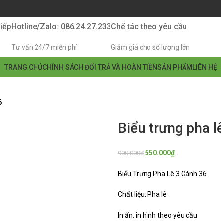
tiếp
Hotline/Zalo: 086.24.27.233
Chế tác theo yêu cầu
Tư vấn 24/7 miễn phí
Giảm giá cho số lượng lớn
TRANG CHỦ
CHÍNH SÁCH ĐỔI TRẢ VÀ HOÀN TIỀN
SẢN PHẨM
LIÊN HỆ
6
Biểu trưng pha l
550.000
₫
900.000
₫
Biểu Trưng Pha Lê 3 Cánh 36
Chất liệu: Pha lê
In ấn: in hình theo yêu cầu