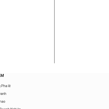
ẨM
 Pha lê
Danh
hao