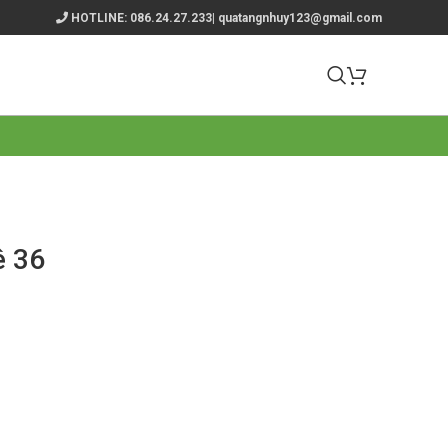
HOTLINE: 086.24.27.233| quatangnhuy123@gmail.com
ê 36