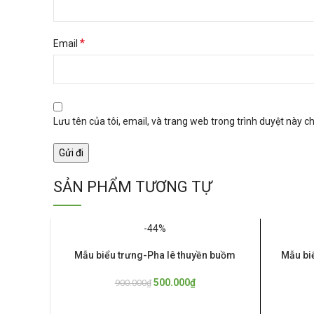
*
Email
Lưu tên của tôi, email, và trang web trong trình duyệt này cho
SẢN PHẨM TƯƠNG TỰ
-44%
Mẫu biểu trưng-Pha lê thuyền buồm
Mẫu bi
THÊM VÀO GIỎ
THÊM VÀO 
500.000
₫
900.000
₫