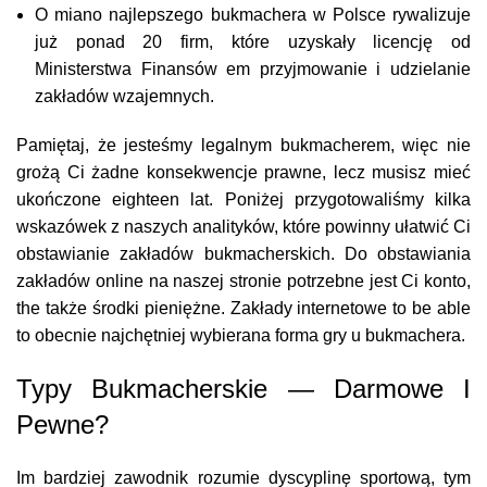
O miano najlepszego bukmachera w Polsce rywalizuje
już ponad 20 firm, które uzyskały licencję od
Ministerstwa Finansów em przyjmowanie i udzielanie
zakładów wzajemnych.
Pamiętaj, że jesteśmy legalnym bukmacherem, więc nie
grożą Ci żadne konsekwencje prawne, lecz musisz mieć
ukończone eighteen lat. Poniżej przygotowaliśmy kilka
wskazówek z naszych analityków, które powinny ułatwić Ci
obstawianie zakładów bukmacherskich. Do obstawiania
zakładów online na naszej stronie potrzebne jest Ci konto,
the także środki pieniężne. Zakłady internetowe to be able
to obecnie najchętniej wybierana forma gry u bukmachera.
Typy Bukmacherskie — Darmowe I
Pewne?
Im bardziej zawodnik rozumie dyscyplinę sportową, tym