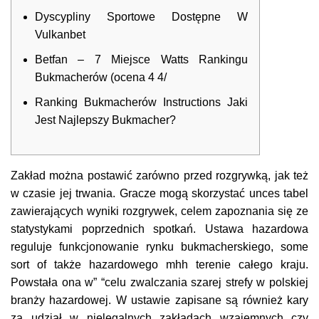
Dyscypliny Sportowe Dostępne W
Vulkanbet
Betfan – 7 Miejsce Watts Rankingu
Bukmacherów (ocena 4 4/
Ranking Bukmacherów Instructions Jaki
Jest Najlepszy Bukmacher?
Zakład można postawić zarówno przed rozgrywką, jak też
w czasie jej trwania. Gracze mogą skorzystać unces tabel
zawierających wyniki rozgrywek, celem zapoznania się ze
statystykami poprzednich spotkań. Ustawa hazardowa
reguluje funkcjonowanie rynku bukmacherskiego, some
sort of także hazardowego mhh terenie całego kraju.
Powstała ona w” “celu zwalczania szarej strefy w polskiej
branży hazardowej. W ustawie zapisane są również kary
za udział w nielegalnych zakładach wzajemnych czy