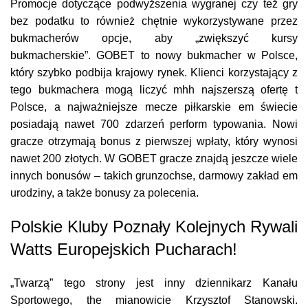
Promocje dotyczące podwyższenia wygranej czy też gry
bez podatku to również chętnie wykorzystywane przez
bukmacherów opcje, aby „zwiększyć kursy
bukmacherskie”. GOBET to nowy bukmacher w Polsce,
który szybko podbija krajowy rynek. Klienci korzystający z
tego bukmachera mogą liczyć mhh najszerszą ofertę t
Polsce, a najważniejsze mecze piłkarskie em świecie
posiadają nawet 700 zdarzeń perform typowania. Nowi
gracze otrzymają bonus z pierwszej wpłaty, który wynosi
nawet 200 złotych. W GOBET gracze znajdą jeszcze wiele
innych bonusów – takich grunzochse, darmowy zakład em
urodziny, a także bonusy za polecenia.
Polskie Kluby Poznały Kolejnych Rywali
Watts Europejskich Pucharach!
„Twarzą” tego strony jest inny dziennikarz Kanału
Sportowego, the mianowicie Krzysztof Stanowski.