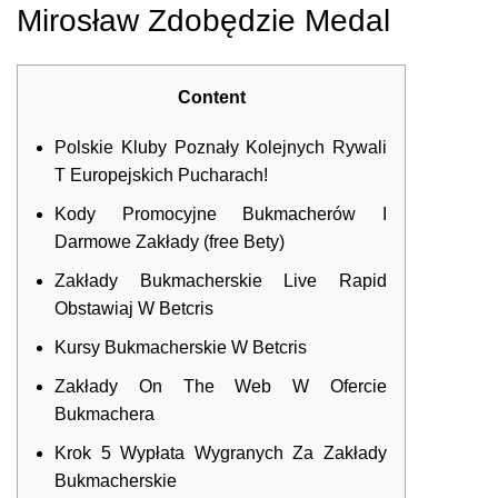
Mirosław Zdobędzie Medal
Content
Polskie Kluby Poznały Kolejnych Rywali
T Europejskich Pucharach!
Kody Promocyjne Bukmacherów I
Darmowe Zakłady (free Bety)
Zakłady Bukmacherskie Live Rapid
Obstawiaj W Betcris
Kursy Bukmacherskie W Betcris
Zakłady On The Web W Ofercie
Bukmachera
Krok 5 Wypłata Wygranych Za Zakłady
Bukmacherskie