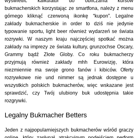
wyświetlić kalkulator do obliczania kursów
bukmacherskich korzystając ze smartfona, należy z menu
górnego kliknąć czerwoną ikonkę “kupon”. Legalne
zakłady bukmacherskie in order to dziś nie jedynie
typowanie sportu, light beer również wydarzeń se świata
rozrywki. W naszym kraju najczęściej spotkać można
zakłady na imprezy ze świata kultury, grunzochse Oscary,
Grammy bądź Złote Globy. Co roku bukmacherzy
przyjmują również zakłady mhh Eurowizję, która
niezmiennie ma swoje grono fanów i kibiców. Oferty
rozrywkowe nie und nimmer są jednak dostępne u
wszystkich polskich bukmacherów, więc wskazane jest
sprawdzić, czy Twój ulubiony buk udostępnia takie
rozgrywki.
Legalny Bukmacher Betters
Jeden z najpopularniejszych bukmacherów wśród graczy
online, który zasłynął atrakcyjnym podejściem perform