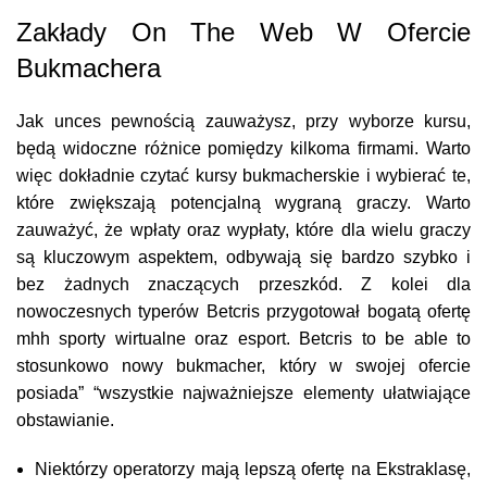
Zakłady On The Web W Ofercie
Bukmachera
Jak unces pewnością zauważysz, przy wyborze kursu,
będą widoczne różnice pomiędzy kilkoma firmami. Warto
więc dokładnie czytać kursy bukmacherskie i wybierać te,
które zwiększają potencjalną wygraną graczy. Warto
zauważyć, że wpłaty oraz wypłaty, które dla wielu graczy
są kluczowym aspektem, odbywają się bardzo szybko i
bez żadnych znaczących przeszkód. Z kolei dla
nowoczesnych typerów Betcris przygotował bogatą ofertę
mhh sporty wirtualne oraz esport. Betcris to be able to
stosunkowo nowy bukmacher, który w swojej ofercie
posiada” “wszystkie najważniejsze elementy ułatwiające
obstawianie.
Niektórzy operatorzy mają lepszą ofertę na Ekstraklasę,