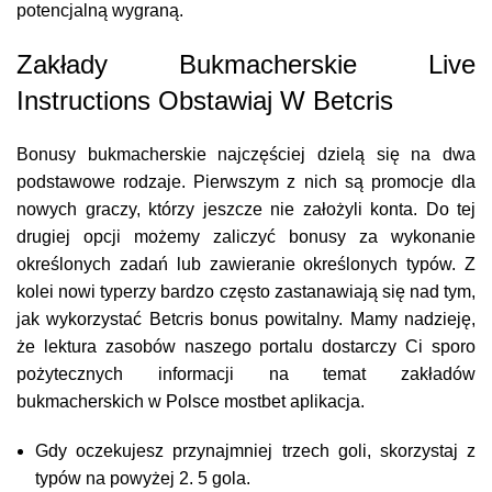
potencjalną wygraną.
Zakłady Bukmacherskie Live
Instructions Obstawiaj W Betcris
Bonusy bukmacherskie najczęściej dzielą się na dwa
podstawowe rodzaje. Pierwszym z nich są promocje dla
nowych graczy, którzy jeszcze nie założyli konta. Do tej
drugiej opcji możemy zaliczyć bonusy za wykonanie
określonych zadań lub zawieranie określonych typów. Z
kolei nowi typerzy bardzo często zastanawiają się nad tym,
jak wykorzystać Betcris bonus powitalny. Mamy nadzieję,
że lektura zasobów naszego portalu dostarczy Ci sporo
pożytecznych informacji na temat zakładów
bukmacherskich w Polsce
mostbet aplikacja
.
Gdy oczekujesz przynajmniej trzech goli, skorzystaj z
typów na powyżej 2. 5 gola.