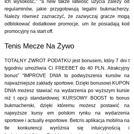
Ich wysokość,” “a new także łatwość użycia zależy od
regulaminów, jakie przygotowują legalni bukmacherzy.
Należy również zaznaczyć, że zazwyczaj gracze mogą
odblokować dodatkowe promocje, um ile posiadają kod
promocyjny na start off.
Tenis Mecze Na Żywo
TOTALNY ZWROT PODATKU jest bonusem, który 7 dni t
tygodniu umożliwia Ci FREEBET do 40 PLN. Atrakcyjny
bonus” “IMPROVE DNIA to podwyższenia kursów na
najważniejsze zakłady sportowe. Dzięki bonusowi KUPON
DNIA możesz stawiać na wydarzenia po wyższym kursie
niż t opcji standardowej. KURSOWY BOOST to bonus
bukmacherski, dzięki któremu możesz postawić na
najwyższe kursy em polskim rynku na wydarzenia
sportowe i actually esportowe. Betcris aplikacja mobilna na
tle konkurencji wyróżnia się intuicyjnością i