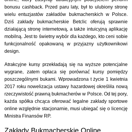
bonusu cashback. Przed paru laty, był to ulubiony stronę
wielu entuzjastów zakładów bukmacherskich w Polsce.
Dziś zakłady bukmacherskie Betclic oferują sprawnie
działającą stronę internetową, a także intuicyjną aplikację
mobilną. Jest to świetny wybór dla każdego, kto ceni sobie
funkcjonalność opakowaną w przyjazny użytkownikowi
design.
Atrakcyjne kursy przekładają się na wyższe potencjalne
wygrane, zatem opłaca się porównać kursy pomiędzy
poszczególnymi bukami. Wprowadzona t życie 1 kwietnia
2017 roku nowelizacja ustawy hazardowej określiła nową
rzeczywistość prawną bukmacherów w Polsce. Od tej pory,
każda spółka chcąca oferować legalne zakłady sportowe
online względnie stacjonarnie, musi ubiegać się o licencję
Ministra Finansów RP.
Zakłady Bukmacherskie Online