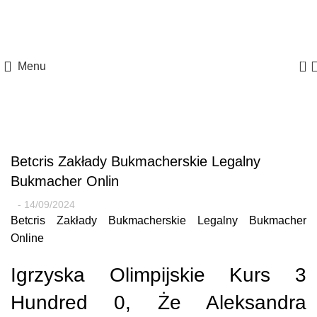
HOTLINE: 097 8585 077
0
Menu
Betcris Zakłady Bukmacherskie Legalny
Bukmacher Onlin
- 14/09/2024
Betcris Zakłady Bukmacherskie Legalny Bukmacher
Online
Igrzyska Olimpijskie Kurs 3
Hundred 0, Że Aleksandra