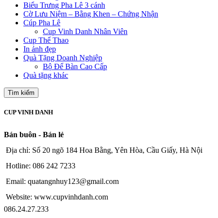
Biểu Trưng Pha Lê 3 cánh
Cờ Lưu Niệm – Bằng Khen – Chứng Nhận
Cúp Pha Lê
Cup Vinh Danh Nhân Viên
Cup Thể Thao
In ảnh đẹp
Quà Tặng Doanh Nghiệp
Bộ Để Bàn Cao Cấp
Quà tặng khác
Tìm kiếm
CUP VINH DANH
Bán buôn - Bán lẻ
Địa chỉ: Số 20 ngõ 184 Hoa Bằng, Yên Hòa, Cầu Giấy, Hà Nội
Hotline: 086 242 7233
Email: quatangnhuy123@gmail.com
Website: www.cupvinhdanh.com
086.24.27.233