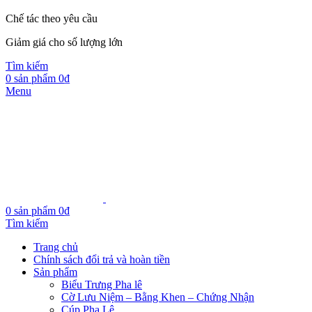
Chế tác theo yêu cầu
Giảm giá cho số lượng lớn
Tìm kiếm
0
sản phẩm
0
₫
Menu
0
sản phẩm
0
₫
Tìm kiếm
Trang chủ
Chính sách đổi trả và hoàn tiền
Sản phẩm
Biểu Trưng Pha lê
Cờ Lưu Niệm – Bằng Khen – Chứng Nhận
Cúp Pha Lê