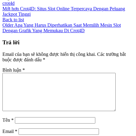
crot4d
Mới hơn
Crot4D: Situs Slot Online Terpercaya Dengan Peluang
Jackpot Tinggi
Back to list
Older
Apa Yang Harus Diperhatikan Saat Memilih Mesin Slot
Dengan Grafik Yang Memukau Di Crot4D
Trả lời
Email của bạn sẽ không được hiển thị công khai.
Các trường bắt
buộc được đánh dấu
*
Bình luận
*
Tên
*
Email
*