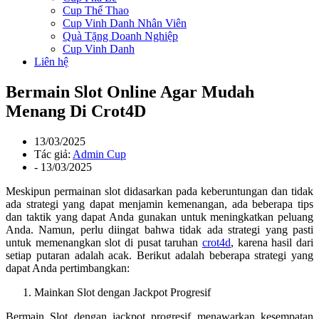
Cup Thể Thao
Cup Vinh Danh Nhân Viên
Quà Tặng Doanh Nghiệp
Cup Vinh Danh
Liên hệ
Bermain Slot Online Agar Mudah
Menang Di Crot4D
13/03/2025
Tác giả:
Admin Cup
- 13/03/2025
Meskipun permainan slot didasarkan pada keberuntungan dan tidak
ada strategi yang dapat menjamin kemenangan, ada beberapa tips
dan taktik yang dapat Anda gunakan untuk meningkatkan peluang
Anda. Namun, perlu diingat bahwa tidak ada strategi yang pasti
untuk memenangkan slot di pusat taruhan
crot4d
, karena hasil dari
setiap putaran adalah acak. Berikut adalah beberapa strategi yang
dapat Anda pertimbangkan:
Mainkan Slot dengan Jackpot Progresif
Bermain Slot dengan jackpot progresif menawarkan kesempatan