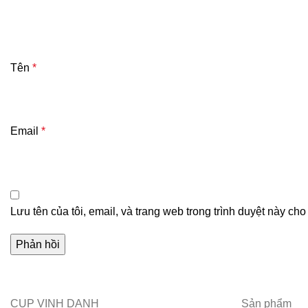
Tên
*
Email
*
Lưu tên của tôi, email, và trang web trong trình duyệt này cho 
CUP VINH DANH
Sản phẩm