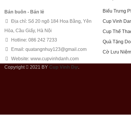
Biểu Trưng P
Bán buôn - Bán lẻ
Địa chỉ: Số 20 ngõ 184 Hoa Bằng, Yên
Cup Vinh Da
Hòa, Cầu Giấy, Hà Nội
Cup Thể Tha
Hotline: 086 242 7233
Quà Tặng Do
Email: quatangnhuy123@gmail.com
Cờ Lưu Niệ
Website: www.cupvinhdanh.com
Copyright
2021 BY
Cup Vinh Dự
.