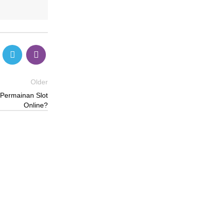
Older
Permainan Slot
Online?