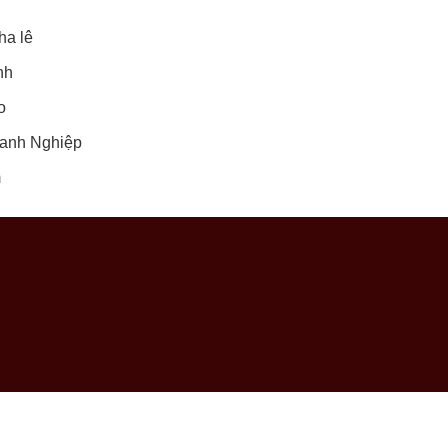
ha lê
nh
o
anh Nghiệp
m