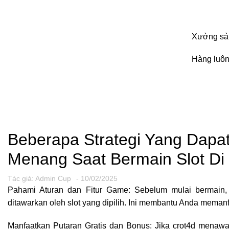
Xưởng sản
Hàng luôn
Beberapa Strategi Yang Dap
Menang Saat Bermain Slot Di
Tác giả:
Admin Cup
- 10/02/2025
Pahami Aturan dan Fitur Game: Sebelum mulai bermain, p
ditawarkan oleh slot yang dipilih. Ini membantu Anda mem
Manfaatkan Putaran Gratis dan Bonus: Jika
crot4d
menawark