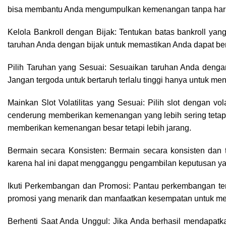
bisa membantu Anda mengumpulkan kemenangan tanpa haru
Kelola Bankroll dengan Bijak: Tentukan batas bankroll yan
taruhan Anda dengan bijak untuk memastikan Anda dapat ber
Pilih Taruhan yang Sesuai: Sesuaikan taruhan Anda denga
Jangan tergoda untuk bertaruh terlalu tinggi hanya untuk m
Mainkan Slot Volatilitas yang Sesuai: Pilih slot dengan vol
cenderung memberikan kemenangan yang lebih sering tetapi de
memberikan kemenangan besar tetapi lebih jarang.
Bermain secara Konsisten: Bermain secara konsisten dan te
karena hal ini dapat mengganggu pengambilan keputusan ya
Ikuti Perkembangan dan Promosi: Pantau perkembangan te
promosi yang menarik dan manfaatkan kesempatan untuk m
Berhenti Saat Anda Unggul: Jika Anda berhasil mendapatk