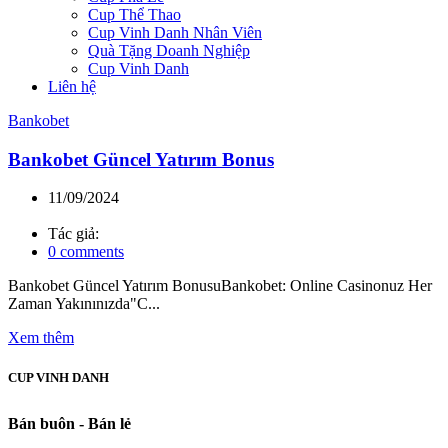
Cup Thể Thao
Cup Vinh Danh Nhân Viên
Quà Tặng Doanh Nghiệp
Cup Vinh Danh
Liên hệ
Bankobet
Bankobet Güncel Yatırım Bonus
11/09/2024
Tác giả:
0
comments
Bankobet Güncel Yatırım BonusuBankobet: Online Casinonuz Her
Zaman Yakınınızda"C...
Xem thêm
CUP VINH DANH
Bán buôn - Bán lẻ