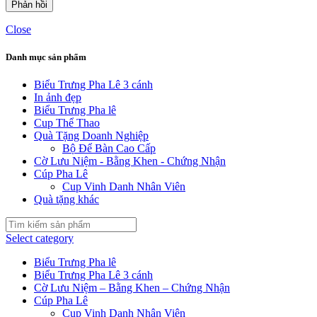
Close
Danh mục sản phẩm
Biểu Trưng Pha Lê 3 cánh
In ảnh đẹp
Biểu Trưng Pha lê
Cup Thể Thao
Quà Tặng Doanh Nghiệp
Bộ Để Bàn Cao Cấp
Cờ Lưu Niệm - Bằng Khen - Chứng Nhận
Cúp Pha Lê
Cup Vinh Danh Nhân Viên
Quà tặng khác
Select category
Biểu Trưng Pha lê
Biểu Trưng Pha Lê 3 cánh
Cờ Lưu Niệm – Bằng Khen – Chứng Nhận
Cúp Pha Lê
Cup Vinh Danh Nhân Viên