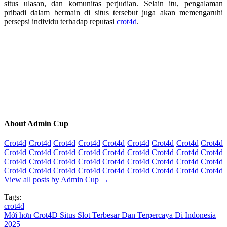
situs ulasan, dan komunitas perjudian. Selain itu, pengalaman
pribadi dalam bermain di situs tersebut juga akan memengaruhi
persepsi individu terhadap reputasi
crot4d
.
About Admin Cup
Crot4d
Crot4d
Crot4d
Crot4d
Crot4d
Crot4d
Crot4d
Crot4d
Crot4d
Crot4d
Crot4d
Crot4d
Crot4d
Crot4d
Crot4d
Crot4d
Crot4d
Crot4d
Crot4d
Crot4d
Crot4d
Crot4d
Crot4d
Crot4d
Crot4d
Crot4d
Crot4d
Crot4d
Crot4d
Crot4d
Crot4d
Crot4d
Crot4d
Crot4d
Crot4d
Crot4d
View all posts by Admin Cup
→
Tags:
crot4d
Mới hơn
Crot4D Situs Slot Terbesar Dan Terpercaya Di Indonesia
2025