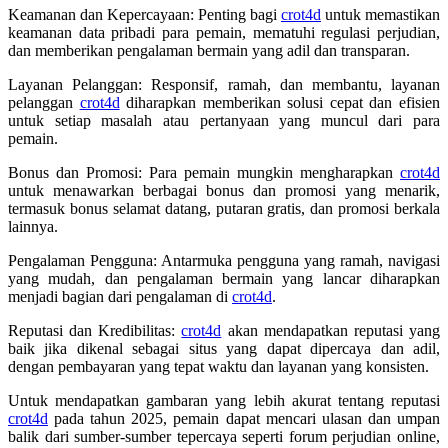
Keamanan dan Kepercayaan: Penting bagi
crot4d
untuk memastikan
keamanan data pribadi para pemain, mematuhi regulasi perjudian,
dan memberikan pengalaman bermain yang adil dan transparan.
Layanan Pelanggan: Responsif, ramah, dan membantu, layanan
pelanggan
crot4d
diharapkan memberikan solusi cepat dan efisien
untuk setiap masalah atau pertanyaan yang muncul dari para
pemain.
Bonus dan Promosi: Para pemain mungkin mengharapkan
crot4d
untuk menawarkan berbagai bonus dan promosi yang menarik,
termasuk bonus selamat datang, putaran gratis, dan promosi berkala
lainnya.
Pengalaman Pengguna: Antarmuka pengguna yang ramah, navigasi
yang mudah, dan pengalaman bermain yang lancar diharapkan
menjadi bagian dari pengalaman di
crot4d
.
Reputasi dan Kredibilitas:
crot4d
akan mendapatkan reputasi yang
baik jika dikenal sebagai situs yang dapat dipercaya dan adil,
dengan pembayaran yang tepat waktu dan layanan yang konsisten.
Untuk mendapatkan gambaran yang lebih akurat tentang reputasi
crot4d
pada tahun 2025, pemain dapat mencari ulasan dan umpan
balik dari sumber-sumber tepercaya seperti forum perjudian online,