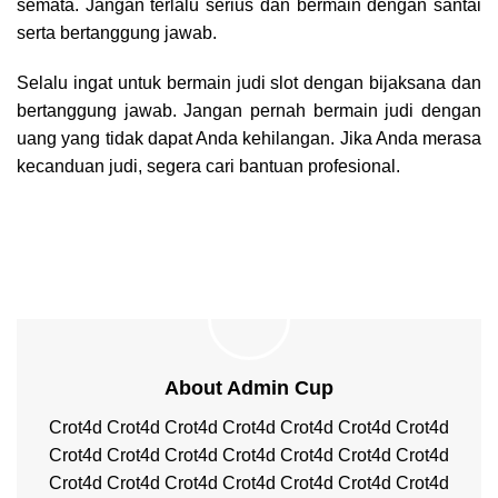
semata. Jangan terlalu serius dan bermain dengan santai
serta bertanggung jawab.
Selalu ingat untuk bermain judi slot dengan bijaksana dan
bertanggung jawab. Jangan pernah bermain judi dengan
uang yang tidak dapat Anda kehilangan. Jika Anda merasa
kecanduan judi, segera cari bantuan profesional.
About Admin Cup
Crot4d
Crot4d
Crot4d
Crot4d
Crot4d
Crot4d
Crot4d
Crot4d
Crot4d
Crot4d
Crot4d
Crot4d
Crot4d
Crot4d
Crot4d
Crot4d
Crot4d
Crot4d
Crot4d
Crot4d
Crot4d