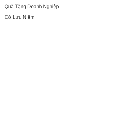
Quà Tặng Doanh Nghiệp
Cờ Lưu Niệm