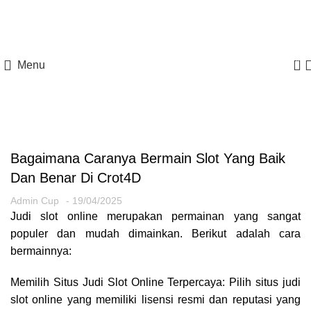
HOTLINE: 097 8585 077
0
Menu
Bagaimana Caranya Bermain Slot Yang Baik
Dan Benar Di Crot4D
Admin Cup
- 19/04/2025
Judi slot online merupakan permainan yang sangat
populer dan mudah dimainkan. Berikut adalah cara
bermainnya:
Memilih Situs Judi Slot Online Terpercaya: Pilih situs judi
slot online yang memiliki lisensi resmi dan reputasi yang