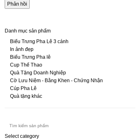
Danh mục sản phẩm
Biểu Trưng Pha Lê 3 cánh
In ảnh đẹp
Biểu Trưng Pha lê
Cup Thể Thao
Quà Tặng Doanh Nghiệp
Cờ Lưu Niệm - Bằng Khen - Chứng Nhận
Cúp Pha Lê
Quà tặng khác
Select category