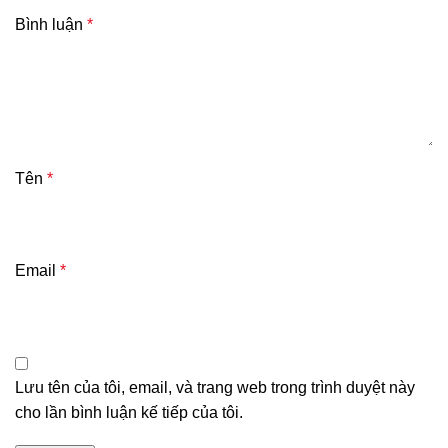
Bình luận
*
Tên
*
Email
*
Lưu tên của tôi, email, và trang web trong trình duyệt này
cho lần bình luận kế tiếp của tôi.