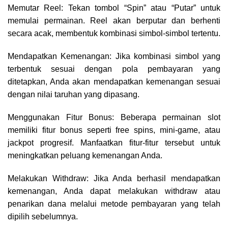
Memutar Reel: Tekan tombol “Spin” atau “Putar” untuk
memulai permainan. Reel akan berputar dan berhenti
secara acak, membentuk kombinasi simbol-simbol tertentu.
Mendapatkan Kemenangan: Jika kombinasi simbol yang
terbentuk sesuai dengan pola pembayaran yang
ditetapkan, Anda akan mendapatkan kemenangan sesuai
dengan nilai taruhan yang dipasang.
Menggunakan Fitur Bonus: Beberapa permainan slot
memiliki fitur bonus seperti free spins, mini-game, atau
jackpot progresif. Manfaatkan fitur-fitur tersebut untuk
meningkatkan peluang kemenangan Anda.
Melakukan Withdraw: Jika Anda berhasil mendapatkan
kemenangan, Anda dapat melakukan withdraw atau
penarikan dana melalui metode pembayaran yang telah
dipilih sebelumnya.