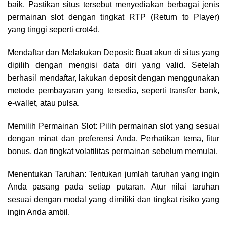
baik. Pastikan situs tersebut menyediakan berbagai jenis
permainan slot dengan tingkat RTP (Return to Player)
yang tinggi seperti
crot4d
.
Mendaftar dan Melakukan Deposit: Buat akun di situs yang
dipilih dengan mengisi data diri yang valid. Setelah
berhasil mendaftar, lakukan deposit dengan menggunakan
metode pembayaran yang tersedia, seperti transfer bank,
e-wallet, atau pulsa.
Memilih Permainan Slot: Pilih permainan slot yang sesuai
dengan minat dan preferensi Anda. Perhatikan tema, fitur
bonus, dan tingkat volatilitas permainan sebelum memulai.
Menentukan Taruhan: Tentukan jumlah taruhan yang ingin
Anda pasang pada setiap putaran. Atur nilai taruhan
sesuai dengan modal yang dimiliki dan tingkat risiko yang
ingin Anda ambil.