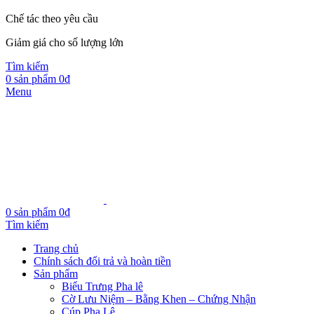
Chế tác theo yêu cầu
Giảm giá cho số lượng lớn
Tìm kiếm
0
sản phẩm
0
₫
Menu
0
sản phẩm
0
₫
Tìm kiếm
Trang chủ
Chính sách đổi trả và hoàn tiền
Sản phẩm
Biểu Trưng Pha lê
Cờ Lưu Niệm – Bằng Khen – Chứng Nhận
Cúp Pha Lê