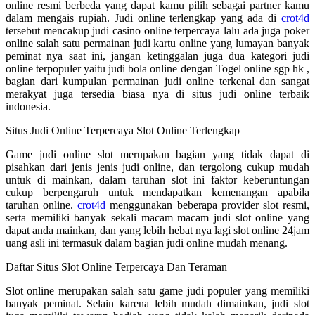
online resmi berbeda yang dapat kamu pilih sebagai partner kamu
dalam mengais rupiah. Judi online terlengkap yang ada di
crot4d
tersebut mencakup judi casino online terpercaya lalu ada juga poker
online salah satu permainan judi kartu online yang lumayan banyak
peminat nya saat ini, jangan ketinggalan juga dua kategori judi
online terpopuler yaitu judi bola online dengan Togel online sgp hk ,
bagian dari kumpulan permainan judi online terkenal dan sangat
merakyat juga tersedia biasa nya di situs judi online terbaik
indonesia.
Situs Judi Online Terpercaya Slot Online Terlengkap
Game judi online slot merupakan bagian yang tidak dapat di
pisahkan dari jenis jenis judi online, dan tergolong cukup mudah
untuk di mainkan, dalam taruhan slot ini faktor keberuntungan
cukup berpengaruh untuk mendapatkan kemenangan apabila
taruhan online.
crot4d
menggunakan beberapa provider slot resmi,
serta memiliki banyak sekali macam macam judi slot online yang
dapat anda mainkan, dan yang lebih hebat nya lagi slot online 24jam
uang asli ini termasuk dalam bagian judi online mudah menang.
Daftar Situs Slot Online Terpercaya Dan Teraman
Slot online merupakan salah satu game judi populer yang memiliki
banyak peminat. Selain karena lebih mudah dimainkan, judi slot