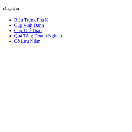
Sản phẩm
Biểu Trưng Pha lê
Cup Vinh Danh
Cup Thể Thao
Quà Tặng Doanh Nghiệp
Cờ Lưu Niệm