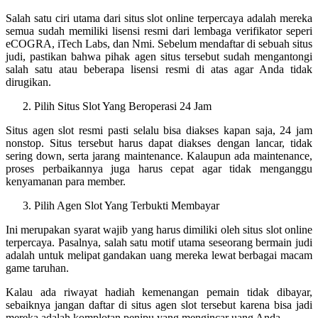
Salah satu ciri utama dari situs slot online terpercaya adalah mereka
semua sudah memiliki lisensi resmi dari lembaga verifikator seperi
eCOGRA, iTech Labs, dan Nmi. Sebelum mendaftar di sebuah situs
judi, pastikan bahwa pihak agen situs tersebut sudah mengantongi
salah satu atau beberapa lisensi resmi di atas agar Anda tidak
dirugikan.
Pilih Situs Slot Yang Beroperasi 24 Jam
Situs agen slot resmi pasti selalu bisa diakses kapan saja, 24 jam
nonstop. Situs tersebut harus dapat diakses dengan lancar, tidak
sering down, serta jarang maintenance. Kalaupun ada maintenance,
proses perbaikannya juga harus cepat agar tidak menganggu
kenyamanan para member.
Pilih Agen Slot Yang Terbukti Membayar
Ini merupakan syarat wajib yang harus dimiliki oleh situs slot online
terpercaya. Pasalnya, salah satu motif utama seseorang bermain judi
adalah untuk melipat gandakan uang mereka lewat berbagai macam
game taruhan.
Kalau ada riwayat hadiah kemenangan pemain tidak dibayar,
sebaiknya jangan daftar di situs agen slot tersebut karena bisa jadi
mereka adalah komplotan penipu yang mengincar uang Anda.