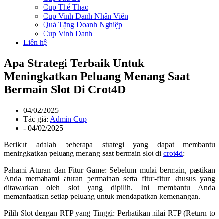
Cup Thể Thao
Cup Vinh Danh Nhân Viên
Quà Tặng Doanh Nghiệp
Cup Vinh Danh
Liên hệ
Apa Strategi Terbaik Untuk
Meningkatkan Peluang Menang Saat
Bermain Slot Di Crot4D
04/02/2025
Tác giả:
Admin Cup
- 04/02/2025
Berikut adalah beberapa strategi yang dapat membantu
meningkatkan peluang menang saat bermain slot di
crot4d
:
Pahami Aturan dan Fitur Game: Sebelum mulai bermain, pastikan
Anda memahami aturan permainan serta fitur-fitur khusus yang
ditawarkan oleh slot yang dipilih. Ini membantu Anda
memanfaatkan setiap peluang untuk mendapatkan kemenangan.
Pilih Slot dengan RTP yang Tinggi: Perhatikan nilai RTP (Return to