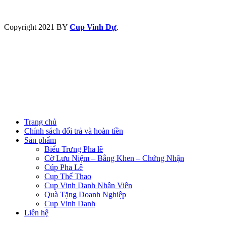
Copyright
2021 BY
Cup Vinh Dự
.
Trang chủ
Chính sách đổi trả và hoàn tiền
Sản phẩm
Biểu Trưng Pha lê
Cờ Lưu Niệm – Bằng Khen – Chứng Nhận
Cúp Pha Lê
Cup Thể Thao
Cup Vinh Danh Nhân Viên
Quà Tặng Doanh Nghiệp
Cup Vinh Danh
Liên hệ