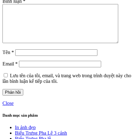
Bình luận
*
Tên
*
Email
*
Lưu tên của tôi, email, và trang web trong trình duyệt này cho
lần bình luận kế tiếp của tôi.
Close
Danh mục sản phẩm
In ảnh đẹp
Biểu Trưng Pha Lê 3 cánh
Biểu Trưng Pha lê