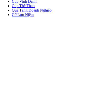
Cup Vinh Danh
Cup Thể Thao
Quà Tặng Doanh Nghiệp
Cờ Lưu Niệm