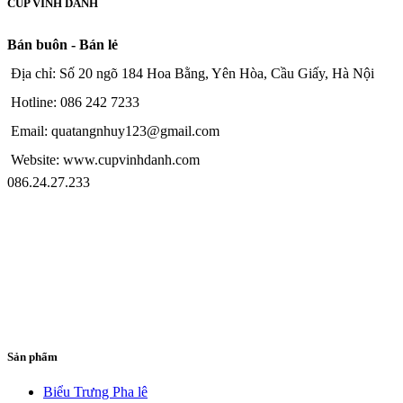
CUP VINH DANH
Bán buôn - Bán lẻ
Địa chỉ: Số 20 ngõ 184 Hoa Bằng, Yên Hòa, Cầu Giấy, Hà Nội
Hotline: 086 242 7233
Email: quatangnhuy123@gmail.com
Website: www.cupvinhdanh.com
086.24.27.233
Sản phẩm
Biểu Trưng Pha lê