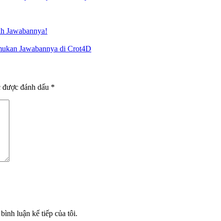
ah Jawabannya!
mukan Jawabannya di Crot4D
c được đánh dấu
*
bình luận kế tiếp của tôi.