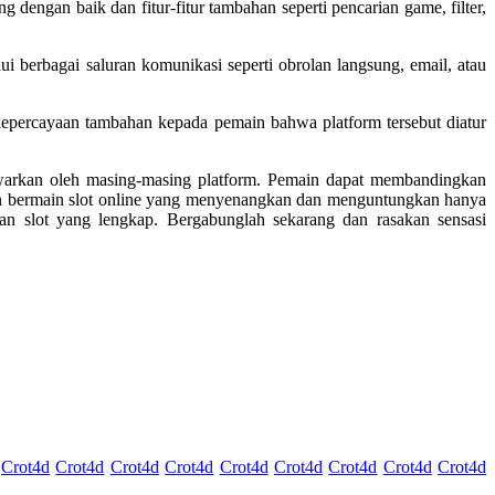
engan baik dan fitur-fitur tambahan seperti pencarian game, filter,
 berbagai saluran komunikasi seperti obrolan langsung, email, atau
n kepercayaan tambahan kepada pemain bahwa platform tersebut diatur
itawarkan oleh masing-masing platform. Pemain dapat membandingkan
man bermain slot online yang menyenangkan dan menguntungkan hanya
n slot yang lengkap. Bergabunglah sekarang dan rasakan sensasi
Crot4d
Crot4d
Crot4d
Crot4d
Crot4d
Crot4d
Crot4d
Crot4d
Crot4d