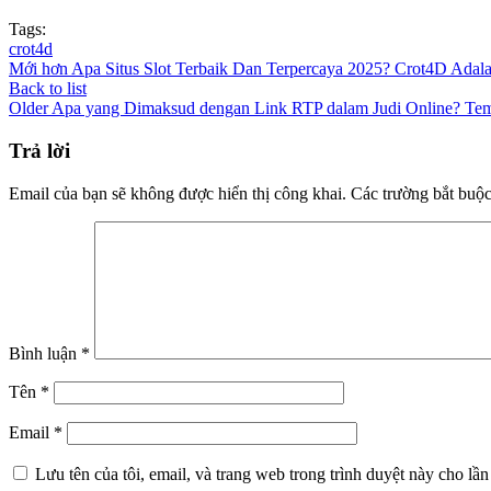
Tags:
crot4d
Mới hơn
Apa Situs Slot Terbaik Dan Terpercaya 2025? Crot4D Adal
Back to list
Older
Apa yang Dimaksud dengan Link RTP dalam Judi Online? Te
Trả lời
Email của bạn sẽ không được hiển thị công khai.
Các trường bắt buộ
Bình luận
*
Tên
*
Email
*
Lưu tên của tôi, email, và trang web trong trình duyệt này cho lần 