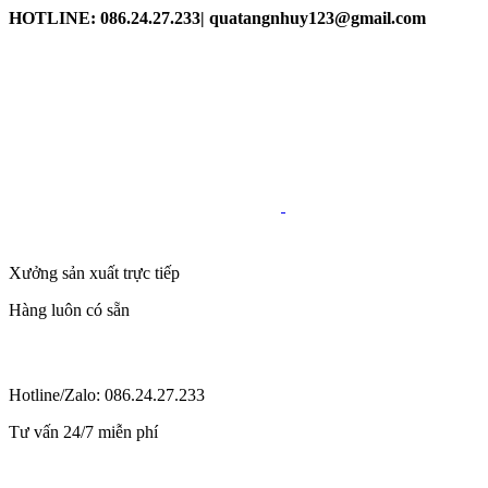
HOTLINE: 086.24.27.233| quatangnhuy123@gmail.com
Xưởng sản xuất trực tiếp
Hàng luôn có sẵn
Hotline/Zalo: 086.24.27.233
Tư vấn 24/7 miễn phí