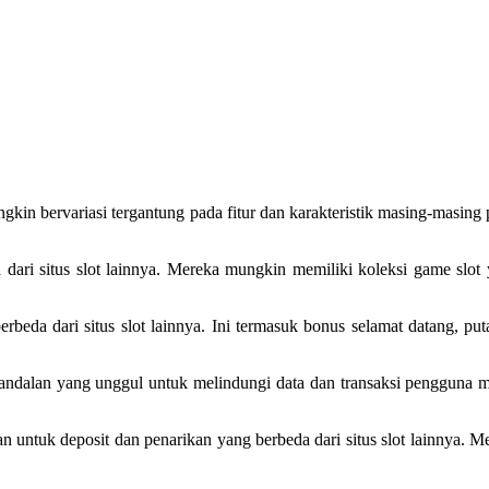
ungkin bervariasi tergantung pada fitur dan karakteristik masing-mas
ari situs slot lainnya. Mereka mungkin memiliki koleksi game slot
da dari situs slot lainnya. Ini termasuk bonus selamat datang, puta
dalan yang unggul untuk melindungi data dan transaksi pengguna mer
ntuk deposit dan penarikan yang berbeda dari situs slot lainnya.