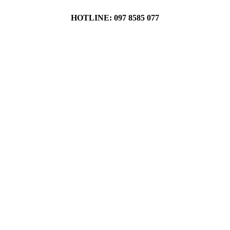
HOTLINE: 097 8585 077