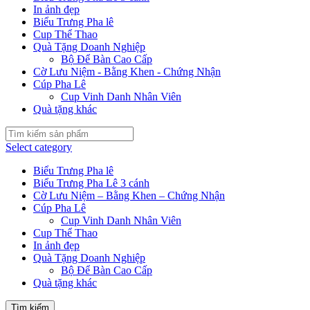
In ảnh đẹp
Biểu Trưng Pha lê
Cup Thể Thao
Quà Tặng Doanh Nghiệp
Bộ Để Bàn Cao Cấp
Cờ Lưu Niệm - Bằng Khen - Chứng Nhận
Cúp Pha Lê
Cup Vinh Danh Nhân Viên
Quà tặng khác
Select category
Biểu Trưng Pha lê
Biểu Trưng Pha Lê 3 cánh
Cờ Lưu Niệm – Bằng Khen – Chứng Nhận
Cúp Pha Lê
Cup Vinh Danh Nhân Viên
Cup Thể Thao
In ảnh đẹp
Quà Tặng Doanh Nghiệp
Bộ Để Bàn Cao Cấp
Quà tặng khác
Tìm kiếm