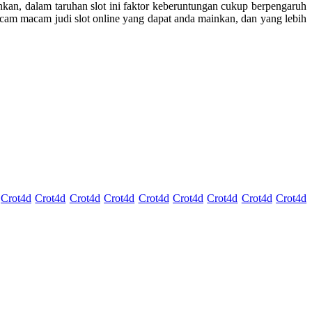
inkan, dalam taruhan slot ini faktor keberuntungan cukup berpengaruh
cam macam judi slot online yang dapat anda mainkan, dan yang lebih
Crot4d
Crot4d
Crot4d
Crot4d
Crot4d
Crot4d
Crot4d
Crot4d
Crot4d