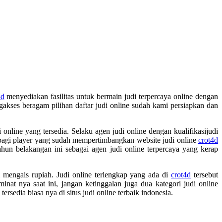
4d
menyediakan fasilitas untuk bermain judi terpercaya online dengan
kses beragam pilihan daftar judi online sudah kami persiapkan dan
nline yang tersedia. Selaku agen judi online dengan kualifikasijudi
bagi player yang sudah mempertimbangkan website judi online
crot4d
hun belakangan ini sebagai agen judi online terpercaya yang kerap
 mengais rupiah. Judi online terlengkap yang ada di
crot4d
tersebut
nat nya saat ini, jangan ketinggalan juga dua kategori judi online
rsedia biasa nya di situs judi online terbaik indonesia.