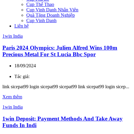
Cup Thể Thao
Cup Vinh Danh Nhân Viên
Quà Tặng Doanh Nghiệp
Cup Vinh Danh
Liên hệ
1win India
Paris 2024 Olympics: Julien Alfred Wins 100m
Precious Metal For St Lucia Bbc Spor
18/09/2024
Tác giả:
link sicepat99 login sicepat99 sicepat99 link sicepat99 login sicep...
Xem thêm
1win India
1win Deposit: Payment Methods And Take Away
Funds In Indi