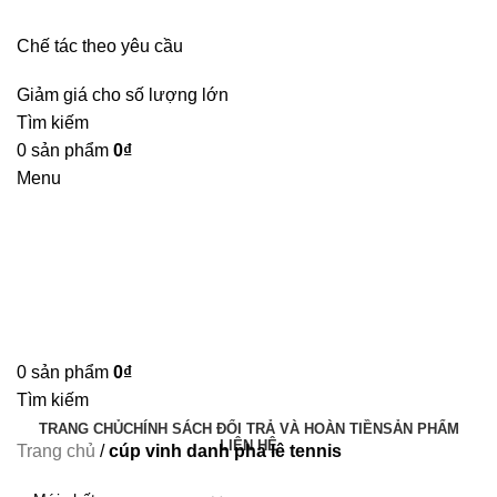
Chế tác theo yêu cầu
Giảm giá cho số lượng lớn
Tìm kiếm
0
sản phẩm
0
₫
Menu
0
sản phẩm
0
₫
Tìm kiếm
TRANG CHỦ
CHÍNH SÁCH ĐỔI TRẢ VÀ HOÀN TIỀN
SẢN PHẨM
LIÊN HỆ
Trang chủ
/
cúp vinh danh pha lê tennis