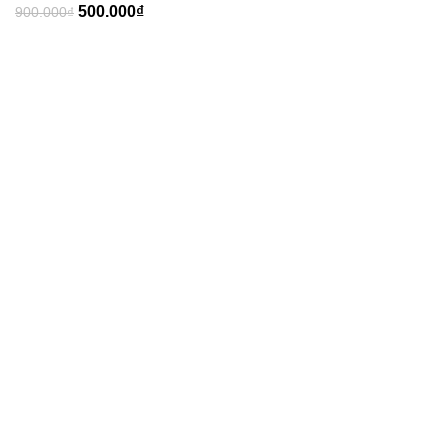
500.000
₫
900.000
₫