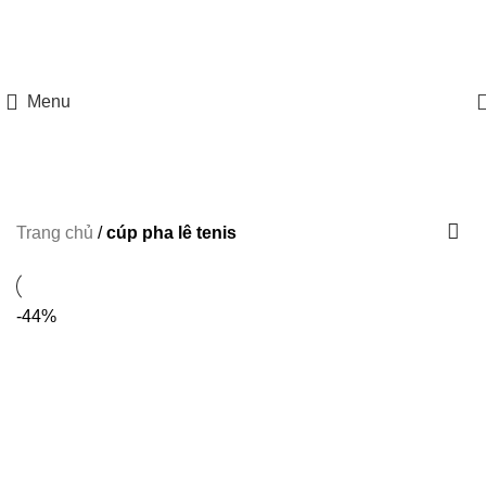
HOTLINE: 097 8585 077
Menu
Trang chủ
/
cúp pha lê tenis
-44%