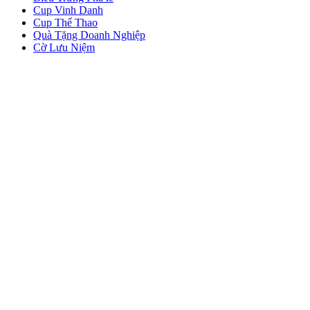
Cup Vinh Danh
Cup Thể Thao
Quà Tặng Doanh Nghiệp
Cờ Lưu Niệm