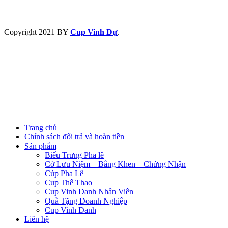
Copyright
2021 BY
Cup Vinh Dự
.
Trang chủ
Chính sách đổi trả và hoàn tiền
Sản phẩm
Biểu Trưng Pha lê
Cờ Lưu Niệm – Bằng Khen – Chứng Nhận
Cúp Pha Lê
Cup Thể Thao
Cup Vinh Danh Nhân Viên
Quà Tặng Doanh Nghiệp
Cup Vinh Danh
Liên hệ