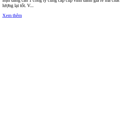
Bạn đang cần 1 công ty cung cấp cúp vinh danh giá rẻ mà chất
lượng lại tốt. V...
Xem thêm