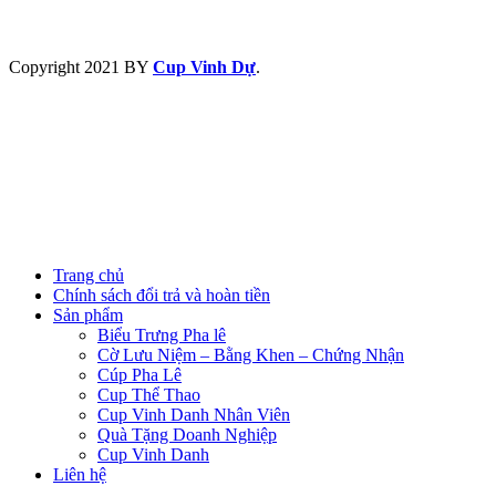
Copyright
2021 BY
Cup Vinh Dự
.
Trang chủ
Chính sách đổi trả và hoàn tiền
Sản phẩm
Biểu Trưng Pha lê
Cờ Lưu Niệm – Bằng Khen – Chứng Nhận
Cúp Pha Lê
Cup Thể Thao
Cup Vinh Danh Nhân Viên
Quà Tặng Doanh Nghiệp
Cup Vinh Danh
Liên hệ