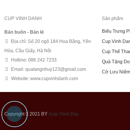
CUP VINH DANH
Sản phẩm
Biểu Trưng P
Bán buôn - Bán lẻ
Địa chỉ: Số 20 ngõ 184 Hoa Bằng, Yên
Cup Vinh Da
Hòa, Cầu Giấy, Hà Nội
Cup Thể Tha
Hotline: 086 242 7233
Quà Tặng Do
Email: quatangnhuy123@gmail.com
Cờ Lưu Niệ
Website: www.cupvinhdanh.com
Copyright
2021 BY
Cup Vinh Dự
.