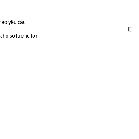
HOTLINE: 086.24.27.233| quatangnhuy123@gmail.com
theo yêu cầu
 cho số lượng lớn