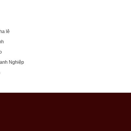
ha lê
nh
o
anh Nghiệp
m