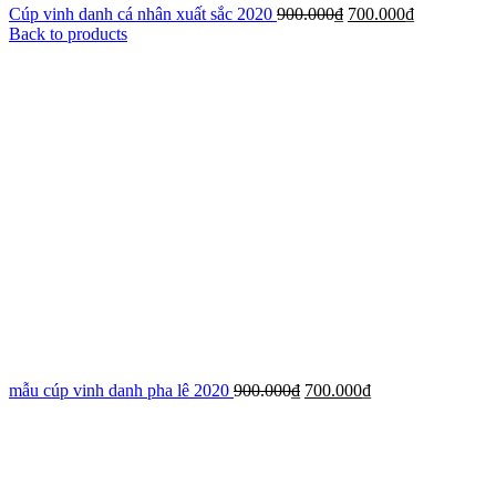
Cúp vinh danh cá nhân xuất sắc 2020
900.000
₫
700.000
₫
Back to products
mẫu cúp vinh danh pha lê 2020
900.000
₫
700.000
₫
-44%
Xem ảnh lớn