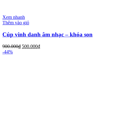
Xem nhanh
Thêm vào giỏ
Cúp vinh danh âm nhạc – khóa son
900.000
₫
500.000
₫
-44%