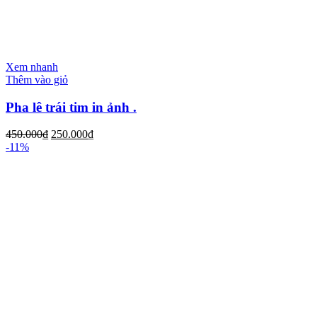
Xem nhanh
Thêm vào giỏ
Pha lê trái tim in ảnh .
450.000
₫
250.000
₫
-11%