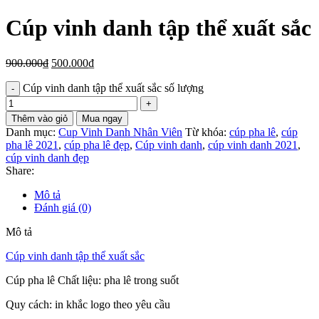
Cúp vinh danh tập thể xuất sắc
900.000
₫
500.000
₫
Cúp vinh danh tập thể xuất sắc số lượng
Thêm vào giỏ
Mua ngay
Danh mục:
Cup Vinh Danh Nhân Viên
Từ khóa:
cúp pha lê
,
cúp
pha lê 2021
,
cúp pha lê đẹp
,
Cúp vinh danh
,
cúp vinh danh 2021
,
cúp vinh danh đẹp
Share:
Mô tả
Đánh giá (0)
Mô tả
Cúp vinh danh tập thể xuất sắc
Cúp pha lê Chất liệu: pha lê trong suốt
Quy cách: in khắc logo theo yêu cầu